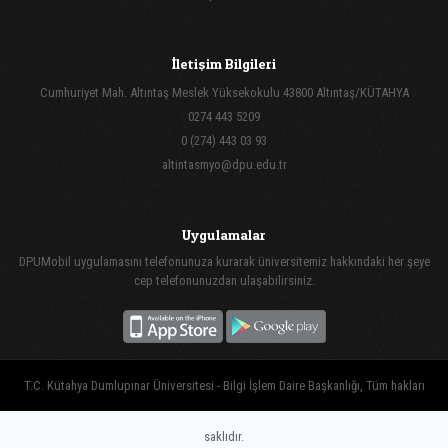
İletişim Bilgileri
Cumhuriyet Mah. Altıntaş Meslek Yüksekokulu 43800 Altıntaş/KÜTAHYA
0274 443 5209
0 (274) 443 03 93
altintasmyo@dpu.edu.tr
Uygulamalar
DPUMobil uygulamasını telefonunuza kurarak üniversitemiz hakkındaki her şeye
cep telefonunuzdan ulaşabilirsiniz.
T.C. Kütahya Dumlupınar Üniversitesi - Bilgi İşlem Daire Başkanlığı, Tüm hakları
saklıdır.