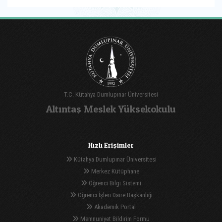
T.C. Kütahya Dumlupınar Üniversitesi
Altıntaş Meslek Yüksekokulu
Hızlı Erişimler
Kütahya Dumlupınar Üniversitesi
Merkez Kütüphane
Öğrenci Bilgi Sistemi
Öğrenci İşleri Daire Başkanlığı
Akademik Portal
Memnuniyet Bildirim Formu