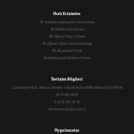
Hızlı Erişimler
Kütahya Dumlupınar Üniversitesi
Merkez Kütüphane
Öğrenci Bilgi Sistemi
Öğrenci İşleri Daire Başkanlığı
Akademik Portal
Memnuniyet Bildirim Formu
İletişim Bilgileri
Cumhuriyet Mah. Altıntaş Meslek Yüksekokulu 43800 Altıntaş/KÜTAHYA
0274 443 5209
0 (274) 443 03 93
altintasmyo@dpu.edu.tr
Uygulamalar