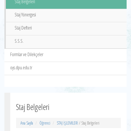
Staj Belgeleri
Staj Yönergesi
Staj Defteri
S.S.S.
Formlar ve Dilekçeler
oys.dpu.edu.tr
Staj Belgeleri
Ana Sayfa
Öğrenci
STAJ İŞLEMLERİ
/ Staj Belgeleri