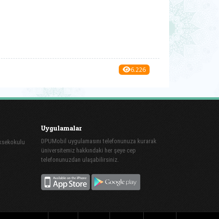
6.226
Uygulamalar
DPUMobil uygulamasını telefonunuza kurarak
üksekokulu
üniversitemiz hakkındaki her şeye cep
telefonunuzdan ulaşabilirsiniz.