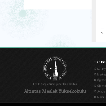
Son
Hızlı Er
Kütahya
Merkez
Öğrenci
T.C. Kütahya Dumlupınar Üniversitesi
Öğrenci 
Altıntaş Meslek Yüksekokulu
Akadem
Memnuni