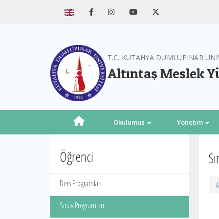
T.C. KÜTAHYA DUMLUPINAR ÜNİ
Altıntaş Meslek 
Okulumuz
Yönetim
Öğrenci
Sı
Ders Programları
A
Sınav Programları