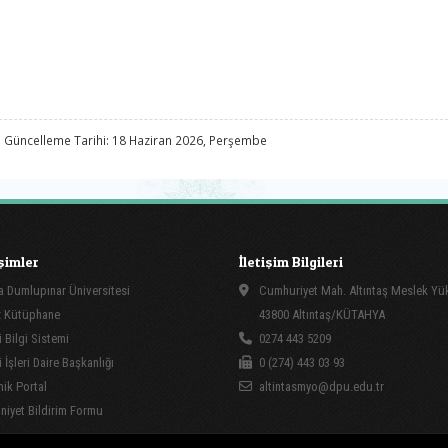
 Güncelleme Tarihi: 18 Haziran 2026, Perşembe
işimler
İletişim Bilgileri
 Dumlupınar Üniversitesi
Cumhuriyet Mah. Altıntaş Meslek Y
 Kütüphane
43800 Altıntaş/KÜTAHYA
 Bilgi Sistemi
0274 443 5209
İşleri Daire Başkanlığı
0 (274) 443 03 93
ik Portal
altintasmyo@dpu.edu.tr
yet Bildirim Formu