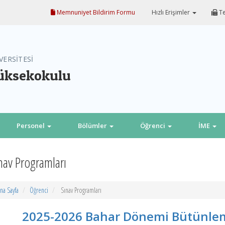
Memnuniyet Bildirim Formu
Hızlı Erişimler
Te
VERSİTESİ
Yüksekokulu
Personel
Bölümler
Öğrenci
İME
nav Programları
na Sayfa
Öğrenci
Sınav Programları
2025-2026 Bahar Dönemi Bütünle