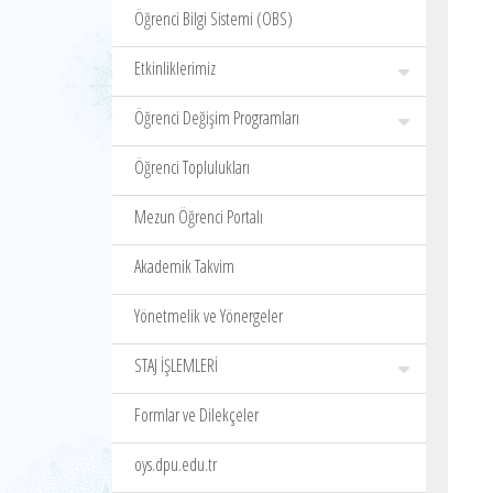
Öğrenci Bilgi Sistemi (OBS)
Etkinliklerimiz
Öğrenci Değişim Programları
Öğrenci Toplulukları
Mezun Öğrenci Portalı
Akademik Takvim
Yönetmelik ve Yönergeler
STAJ İŞLEMLERİ
Formlar ve Dilekçeler
oys.dpu.edu.tr