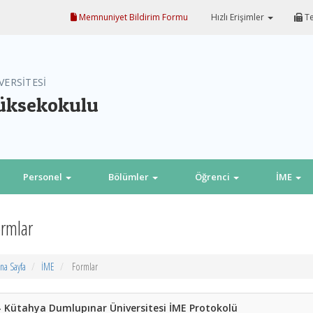
Memnuniyet Bildirim Formu
Hızlı Erişimler
Te
VERSİTESİ
Yüksekokulu
Personel
Bölümler
Öğrenci
İME
rmlar
na Sayfa
İME
Formlar
- Kütahya Dumlupınar Üniversitesi İME Protokolü