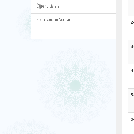
Öğrenci Listeleri
Sıkça Sorulan Sorular
2
3
4
5
6