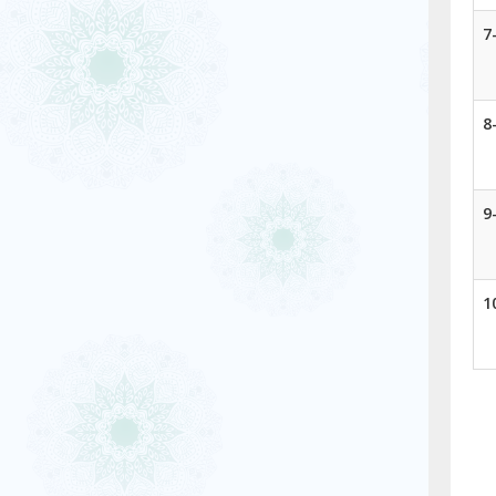
7
8
9
1