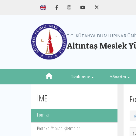
T.C. KÜTAHYA DUMLUPINAR ÜNİ
Altıntaş Meslek 
Okulumuz
Yönetim
İME
Fo
Formlar
A
Protokol Yapılan İşletmeler
1