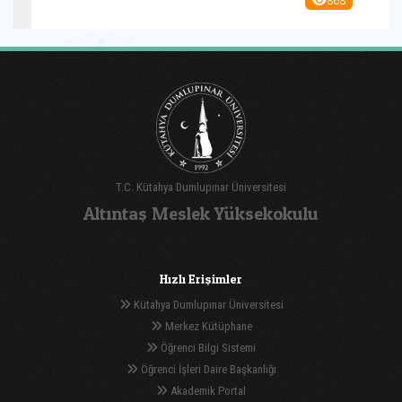
T.C. Kütahya Dumlupınar Üniversitesi
Altıntaş Meslek Yüksekokulu
Hızlı Erişimler
Kütahya Dumlupınar Üniversitesi
Merkez Kütüphane
Öğrenci Bilgi Sistemi
Öğrenci İşleri Daire Başkanlığı
Akademik Portal