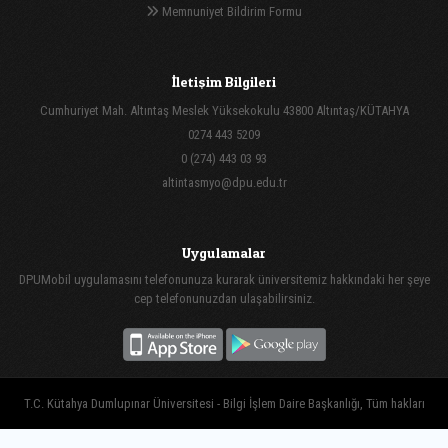
Memnuniyet Bildirim Formu
İletişim Bilgileri
Cumhuriyet Mah. Altıntaş Meslek Yüksekokulu 43800 Altıntaş/KÜTAHYA
0274 443 5209
0 (274) 443 03 93
altintasmyo@dpu.edu.tr
Uygulamalar
DPUMobil uygulamasını telefonunuza kurarak üniversitemiz hakkındaki her şeye
cep telefonunuzdan ulaşabilirsiniz.
T.C. Kütahya Dumlupınar Üniversitesi - Bilgi İşlem Daire Başkanlığı, Tüm hakları