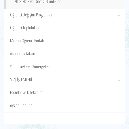
2018-2019 ve Öncesi Etkinlikler
Öğrenci Değişim Programları
Öğrenci Toplulukları
Mezun Öğrenci Portalı
Akademik Takvim
Yönetmelik ve Yönergeler
STAJ İŞLEMLERİ
Formlar ve Dilekçeler
oys.dpu.edu.tr