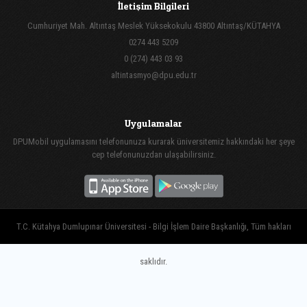
İletişim Bilgileri
Cumhuriyet Mah. Altıntaş Meslek Yüksekokulu 43800 Altıntaş/KÜTAHYA
0274 443 5209
0 (274) 443 03 93
altintasmyo@dpu.edu.tr
Uygulamalar
DPUMobil uygulamasını telefonunuza kurarak üniversitemiz hakkındaki her şeye
cep telefonunuzdan ulaşabilirsiniz.
T.C. Kütahya Dumlupınar Üniversitesi - Bilgi İşlem Daire Başkanlığı, Tüm hakları
saklıdır.