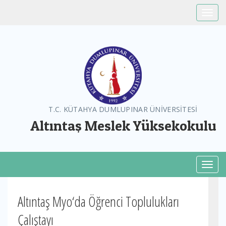
Toggle
T.C. KÜTAHYA DUMLUPINAR ÜNİVERSİTESİ
Altıntaş Meslek Yüksekokulu
Toggl
Altıntaş Myo‘da Öğrenci Toplulukları
Çalıştayı