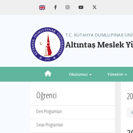
T.C. KÜTAHYA DUMLUPINAR ÜNİ
Altıntaş Meslek 
Okulumuz
Yönetim
Öğrenci
20
Ders Programları
A
Sınav Programları
2