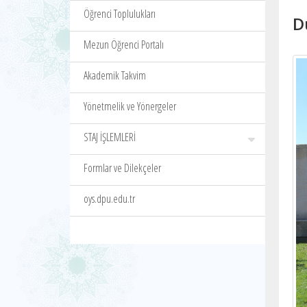
Öğrenci Toplulukları
D
Mezun Öğrenci Portalı
Akademik Takvim
Yönetmelik ve Yönergeler
STAJ İŞLEMLERİ
Formlar ve Dilekçeler
oys.dpu.edu.tr