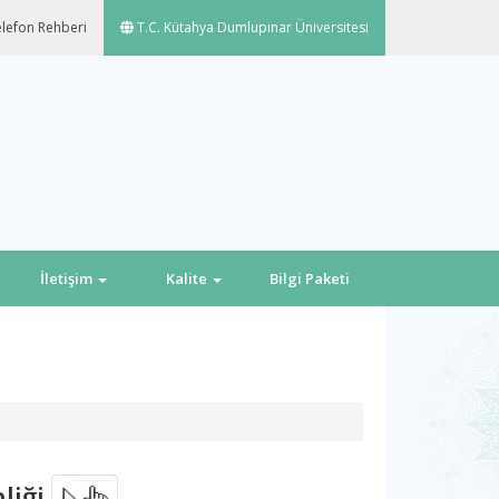
lefon Rehberi
T.C. Kütahya Dumlupınar Üniversitesi
İletişim
Kalite
Bilgi Paketi
nliği