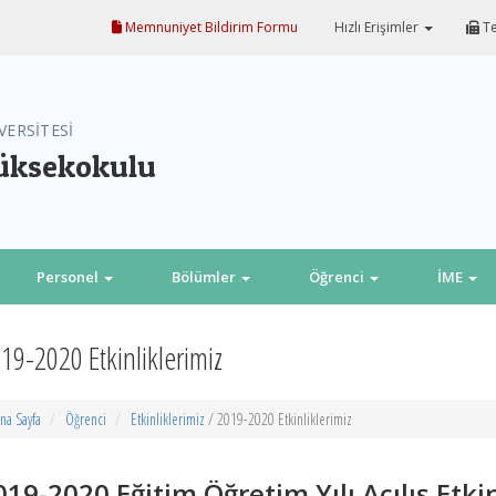
Memnuniyet Bildirim Formu
Hızlı Erişimler
Te
VERSİTESİ
Yüksekokulu
Personel
Bölümler
Öğrenci
İME
19-2020 Etkinliklerimiz
na Sayfa
Öğrenci
Etkinliklerimiz
/ 2019-2020 Etkinliklerimiz
019-2020 Eğitim Öğretim Yılı Açılış Etki