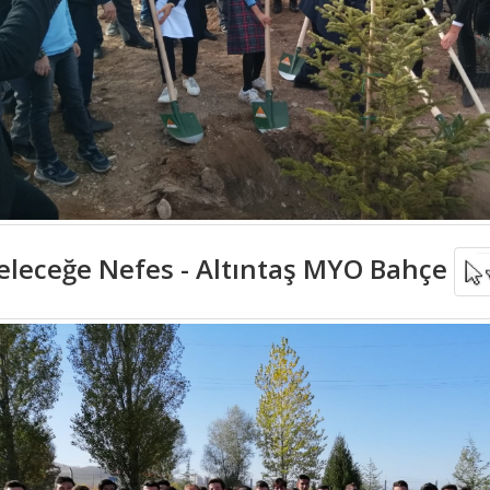
eleceğe Nefes - Altıntaş MYO Bahçe