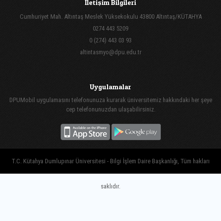
İletişim Bilgileri
Cumhuriyet Mah. Altıntaş Meslek Yüksekokulu 43800 Altıntaş/KÜTAHYA
0274 443 5209
0 (274) 443 03 93
altintasmyo@dpu.edu.tr
Uygulamalar
DPUMobil uygulamasını telefonunuza kurarak üniversitemiz hakkındaki her şeye
cep telefonunuzdan ulaşabilirsiniz.
T.C. Kütahya Dumlupınar Üniversitesi - Bilgi İşlem Daire Başkanlığı, Tüm hakları
saklıdır.