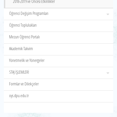
2018-2019 ve Öncesi Etkinlikler
Öğrenci Değişim Programları
Öğrenci Toplulukları
Mezun Öğrenci Portalı
Akademik Takvim
Yönetmelik ve Yönergeler
STAJ İŞLEMLERİ
Formlar ve Dilekçeler
oys.dpu.edu.tr