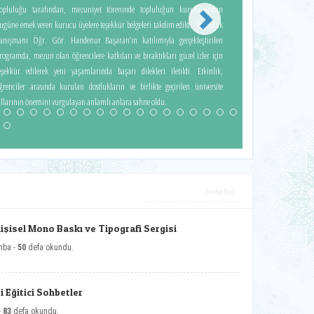
opluluğu tarafından, mezuniyet töreninde topluluğun kuruluşundan
ugüne emek veren kurucu üyelere teşekkür belgeleri takdim edildi. Topluluk
anışmanı Öğr. Gör. Handenur Başaran’ın katılımıyla gerçekleştirilen
rogramda, mezun olan öğrencilere katkıları ve bıraktıkları güzel izler için
eşekkür edilerek yeni yaşamlarında başarı dilekleri iletildi. Etkinlik,
ğrenciler arasında kurulan dostlukların ve birlikte geçirilen üniversite
ıllarının önemini vurgulayan anlamlı anlara sahne oldu.
Kişisel Mono Baskı ve Tipografi Sergisi
mba -
50
defa okundu.
 Eğitici Sohbetler
-
83
defa okundu.