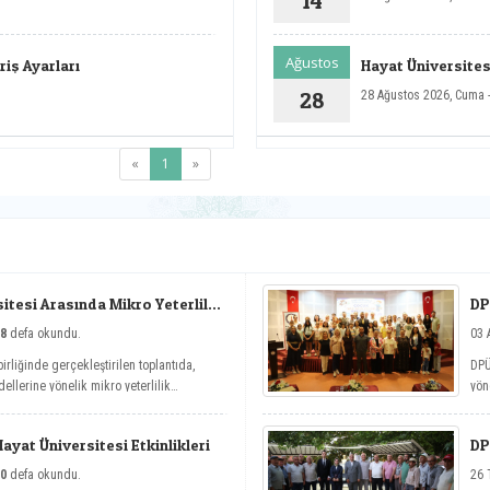
14
Ağustos
iş Ayarları
Hayat Üniversitesi
28
28 Ağustos 2026, Cuma 
(current)
«
1
»
tesi Arasında Mikro Yeterlilik
DP
8
defa okundu.
03 
irliğinde gerçekleştirilen toplantıda,
DPÜ
ellerine yönelik mikro yeterlilik
yön
nit
Yaz
yat Üniversitesi Etkinlikleri
DP
0
defa okundu.
26 