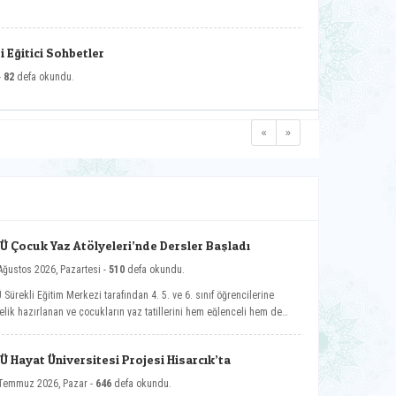
 Eğitici Sohbetler
-
82
defa okundu.
«
»
Ü Çocuk Yaz Atölyeleri’nde Dersler Başladı
Ağustos 2026, Pazartesi -
510
defa okundu.
 Sürekli Eğitim Merkezi tarafından 4. 5. ve 6. sınıf öğrencilerine
elik hazırlanan ve çocukların yaz tatillerini hem eğlenceli hem de
elikli gelişim atölyeleriyle değerlendirmelerini amaçlayan DPÜ Çocuk
 Atölyeleri programı, düzenlenen açılış töreniyle eğitimlerine başladı.
Ü Hayat Üniversitesi Projesi Hisarcık’ta
Temmuz 2026, Pazar -
646
defa okundu.