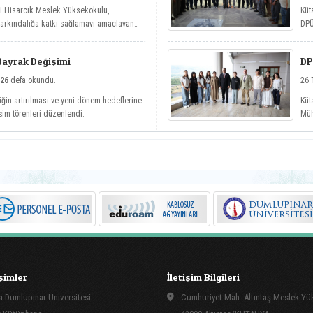
si Hisarcık Meslek Yüksekokulu,
Küt
 farkındalığa katkı sağlamayı amaçlayan
DPÜ
etler etkinlik serisi kapsamında dört
köy
Bayrak Değişimi
DP
26
defa okundu.
26 
iğin artırılması ve yeni dönem hedeflerine
Küt
şim törenleri düzenlendi.
Müh
kap
işimler
İletişim Bilgileri
 Dumlupınar Üniversitesi
Cumhuriyet Mah. Altıntaş Meslek Y