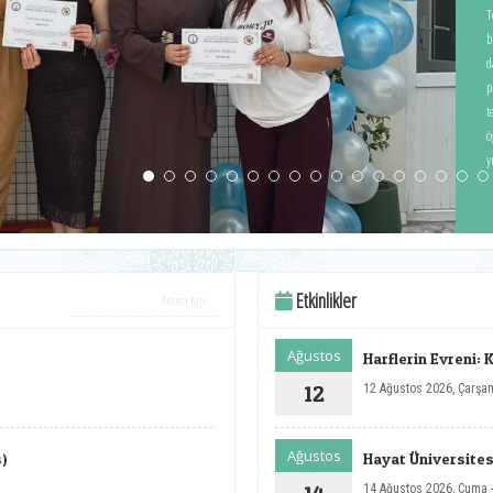
T
b
d
p
t
ö
y
Etkinlikler
Ağustos
Harflerin Evreni: 
12
12 Ağustos 2026, Çarşa
Ağustos
s)
Hayat Üniversitesi
14 Ağustos 2026, Cuma 