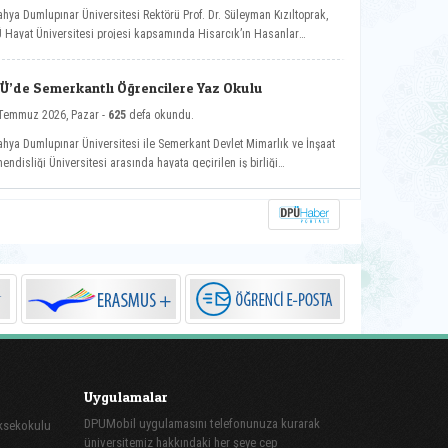
ahya Dumlupınar Üniversitesi Rektörü Prof. Dr. Süleyman Kızıltoprak,
 Hayat Üniversitesi projesi kapsamında Hisarcık’ın Hasanlar
ünde düzenlenen etkinliğe katılarak vatandaşlarla buluştu.
Ü’de Semerkantlı Öğrencilere Yaz Okulu
Temmuz 2026, Pazar -
625
defa okundu.
ahya Dumlupınar Üniversitesi ile Semerkant Devlet Mimarlık ve İnşaat
endisliği Üniversitesi arasında hayata geçirilen iş birliği
samında misafir öğrenciler yaz okulunda ağırlanıyor.
Uygulamalar
DPUMobil uygulamasını telefonunuza kurarak
üksekokulu
üniversitemiz hakkındaki her şeye cep