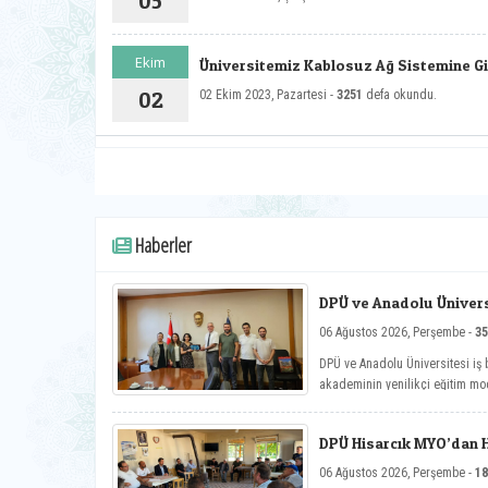
05
Ekim
Üniversitemiz Kablosuz Ağ Sistemine Gir
02
02 Ekim 2023, Pazartesi -
3251
defa okundu.
Haberler
DPÜ ve Anadolu Üniversi
Toplantısı
06 Ağustos 2026, Perşembe -
35
DPÜ ve Anadolu Üniversitesi iş b
akademinin yenilikçi eğitim mod
çalışmaları ele alındı.
DPÜ Hisarcık MYO’dan Ha
06 Ağustos 2026, Perşembe -
18