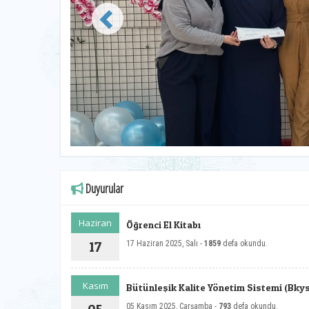
Duyurular
Haziran
Öğrenci El Kitabı
17
17 Haziran 2025, Salı -
1859
defa okundu.
Kasım
Bütünleşik Kalite Yönetim Sistemi (Bky
05 Kasım 2025, Çarşamba -
793
defa okundu.