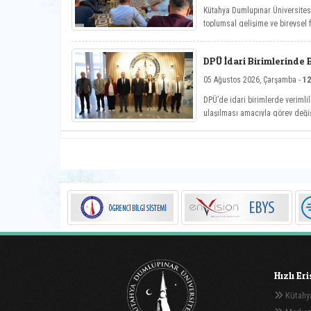
Kütahya Dumlupınar Üniversite
toplumsal gelişime ve bireysel
Hayat Üniversitesi: Eğitici Sohb
önemli söyleşiye imza attı.
DPÜ İdari Birimlerinde 
05 Ağustos 2026, Çarşamba -
12
DPÜ’de idari birimlerde verimlil
ulaşılması amacıyla görev deği
Hızlı Er
Kütahya