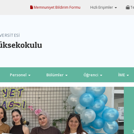
Memnuniyet Bildirim Formu
Hızlı Erişimler
Te
VERSİTESİ
Yüksekokulu
Personel
Bölümler
Öğrenci
İME