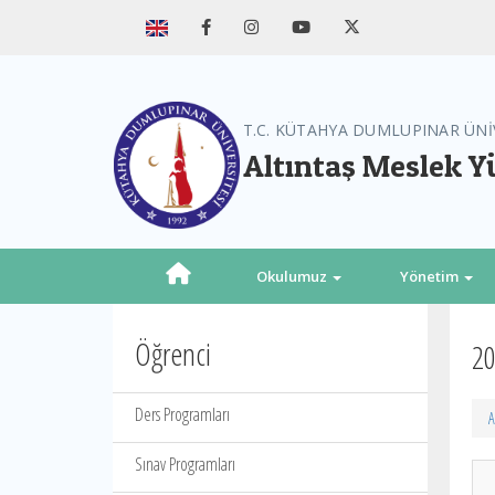
T.C. KÜTAHYA DUMLUPINAR ÜNİ
Altıntaş Meslek 
Okulumuz
Yönetim
Öğrenci
20
Ders Programları
A
Sınav Programları