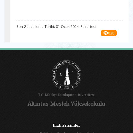
Son Güncelleme Tarihi: 01 Ocak 2024, Pazartesi
828
T.C. Kütahya Dumlupınar Üniversitesi
Altıntaş Meslek Yüksekokulu
Hızlı Erişimler