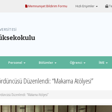
Memnuniyet Bildirim Formu
Hızlı Erişimler
Te
VERSİTESİ
Yüksekokulu
Personel
Bölümler
Öğrenci
İME
Dördüncüsü Düzenlendi: “Makarna Atölyesi”
ördüncüsü Düzenlendi: “Makarna Atölyesi”