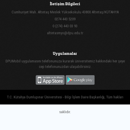
İletişim Bilgileri
Cumhuriyet Mah. Altıntaş Meslek Yüksekokulu 43800 Altıntaş/KÜTAHYA
0274 443 5209
0 (274) 443 03 93
altintasmyo@dpu.edu.tr
Uygulamalar
DPUMobil uygulamasını telefonunuza kurarak üniversitemiz hakkındaki her şeye
cep telefonunuzdan ulaşabilirsiniz.
T.C. Kütahya Dumlupınar Üniversitesi - Bilgi İşlem Daire Başkanlığı, Tüm hakları
saklıdır.