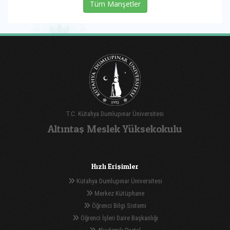
Tüm Manşetler
T.C. Kütahya Dumlupınar Üniversitesi
Altıntaş Meslek Yüksekokulu
Hızlı Erişimler
Kütahya Dumlupınar Üniversitesi
Merkez Kütüphane
Öğrenci Bilgi Sistemi
Öğrenci İşleri Daire Başkanlığı