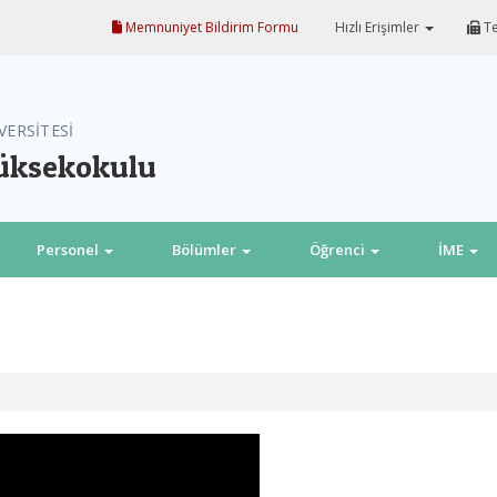
Memnuniyet Bildirim Formu
Hızlı Erişimler
Te
VERSİTESİ
Yüksekokulu
Personel
Bölümler
Öğrenci
İME