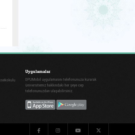
Uygulamalar
DPUMobil uygulamasını telefonunuza kurarak
üksekokulu
üniversitemiz hakkındaki her şeye cep
telefonunuzdan ulaşabilirsiniz.