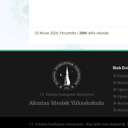
02 Nisan 2026, Perşembe /
2080
defa okundu.
Hızlı Er
Kütahya
Merkez
Öğrenci
T.C. Kütahya Dumlupınar Üniversitesi
Öğrenci 
Altıntaş Meslek Yüksekokulu
Akadem
Memnuni
T.C. Kütahya Dumlupınar Üniversitesi - Bilgi İşlem Daire Başkanlığı, T